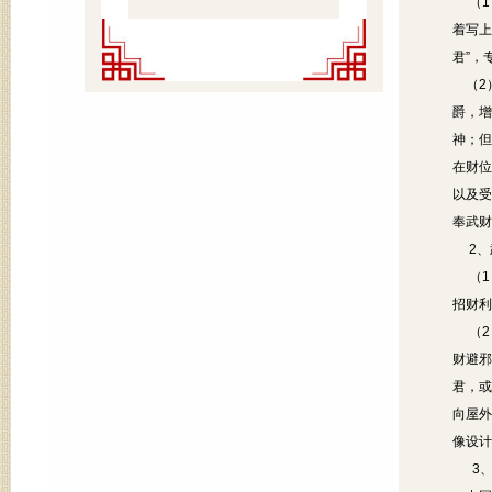
（1
着写上
君”，
（2）
爵，增
神；但
在财位
以及受
奉武财
2、
（1
招财利
（2
财避邪
君，或
向屋外
像设计
3、