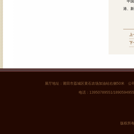
中国
港、新
上
下
展厅地址：莆田市荔城区黄石农场加油站右侧50米 公
电话：13950789551/1890594955
版权所