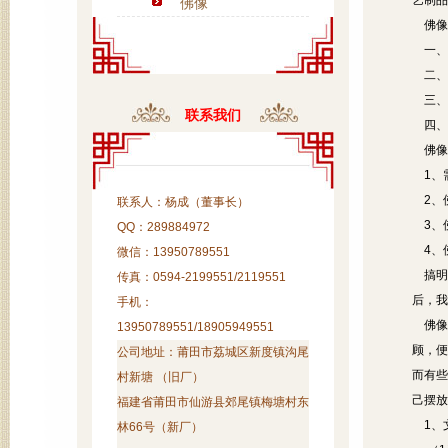
艺制品
佛像
佛像
一、
二、
三、
联系我们
四、
佛像
1、
2、
联系人：杨成（董事长）
3、
QQ：289884972
4、佛
微信：13950789551
搞明
传真：0594-2199551/2119551
后，我
手机：
佛像
13950789551/18905949551
顾，便
公司地址：
莆田市荔城区新度镇沟尾
而有些
村新塘 （旧厂）
己摆放
福建省莆田市仙游县郊尾镇梅塘村东
1、
林66号（新厂）