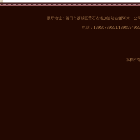
展厅地址：莆田市荔城区黄石农场加油站右侧50米 公
电话：13950789551/1890594955
版权所