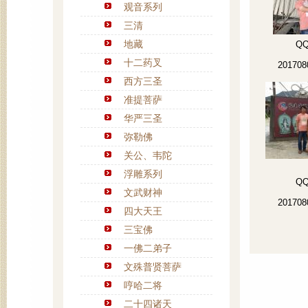
观音系列
三清
地藏
Q
十二药叉
201708
西方三圣
准提菩萨
华严三圣
弥勒佛
关公、韦陀
浮雕系列
Q
文武财神
201708
四大天王
三宝佛
一佛二弟子
文殊普贤菩萨
哼哈二将
二十四诸天