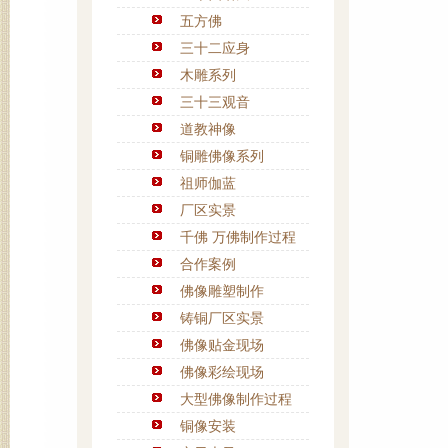
五方佛
三十二应身
木雕系列
三十三观音
道教神像
铜雕佛像系列
祖师伽蓝
厂区实景
千佛 万佛制作过程
合作案例
佛像雕塑制作
铸铜厂区实景
佛像贴金现场
佛像彩绘现场
大型佛像制作过程
铜像安装