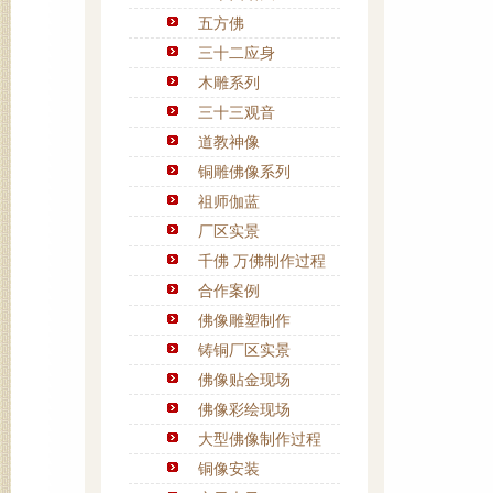
五方佛
三十二应身
木雕系列
三十三观音
道教神像
铜雕佛像系列
祖师伽蓝
厂区实景
千佛 万佛制作过程
合作案例
佛像雕塑制作
铸铜厂区实景
佛像贴金现场
佛像彩绘现场
大型佛像制作过程
铜像安装