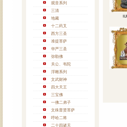
观音系列
三清
IU
地藏
十二药叉
西方三圣
准提菩萨
华严三圣
弥勒佛
关公、韦陀
浮雕系列
文武财神
四大天王
三宝佛
一佛二弟子
文殊普贤菩萨
哼哈二将
二十四诸天