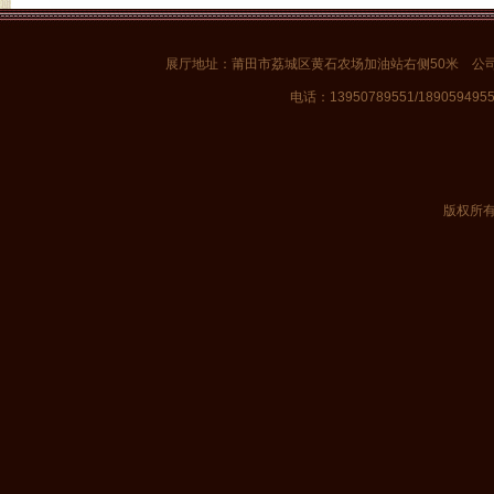
展厅地址：莆田市荔城区黄石农场加油站右侧50米 公
电话：13950789551/1890594955
版权所