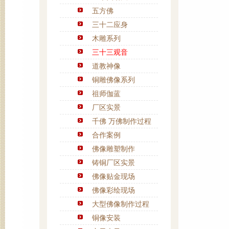
五方佛
三十二应身
木雕系列
三十三观音
道教神像
铜雕佛像系列
祖师伽蓝
厂区实景
千佛 万佛制作过程
合作案例
佛像雕塑制作
铸铜厂区实景
佛像贴金现场
佛像彩绘现场
大型佛像制作过程
铜像安装