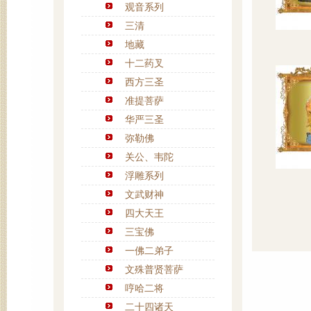
观音系列
三清
地藏
十二药叉
西方三圣
准提菩萨
华严三圣
弥勒佛
关公、韦陀
浮雕系列
文武财神
四大天王
三宝佛
一佛二弟子
文殊普贤菩萨
哼哈二将
二十四诸天