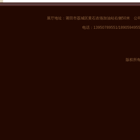
展厅地址：莆田市荔城区黄石农场加油站右侧50米 公
电话：13950789551/1890594955
版权所