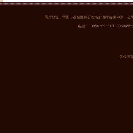
展厅地址：莆田市荔城区黄石农场加油站右侧50米 公
电话：13950789551/1890594955
版权所