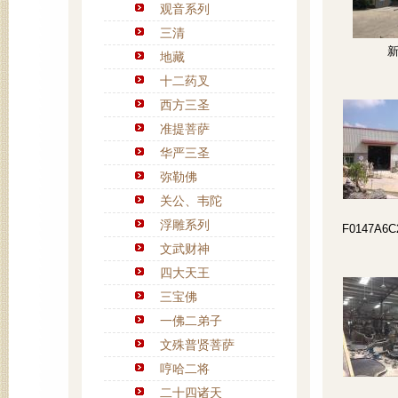
观音系列
三清
新
地藏
十二药叉
西方三圣
准提菩萨
华严三圣
弥勒佛
关公、韦陀
浮雕系列
F0147A6C
文武财神
四大天王
三宝佛
一佛二弟子
文殊普贤菩萨
哼哈二将
二十四诸天