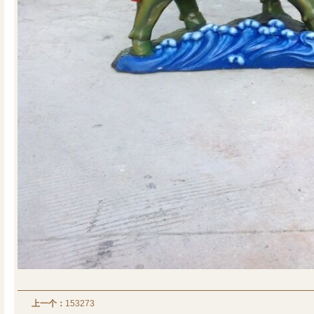
上一个：
153273