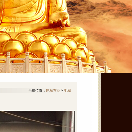
当前位置：
网站首页
>
地藏