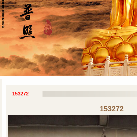
153272
153272