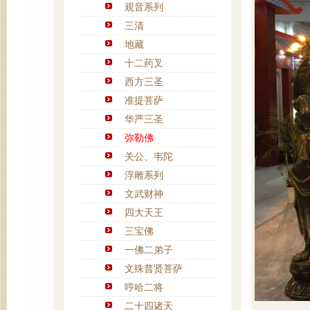
观音系列
三清
地藏
十二药叉
西方三圣
准提菩萨
华严三圣
弥勒佛
关公、韦陀
浮雕系列
文武财神
四大天王
三宝佛
一佛二弟子
文殊普贤菩萨
哼哈二将
二十四诸天