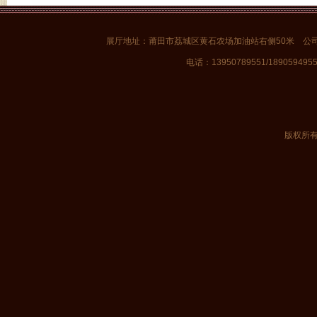
展厅地址：莆田市荔城区黄石农场加油站右侧50米 公
电话：13950789551/1890594955
版权所