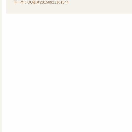
下一个：
QQ图片20150921101544