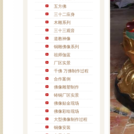
五方佛
三十二应身
木雕系列
三十三观音
道教神像
铜雕佛像系列
祖师伽蓝
厂区实景
千佛 万佛制作过程
合作案例
佛像雕塑制作
铸铜厂区实景
佛像贴金现场
佛像彩绘现场
大型佛像制作过程
铜像安装