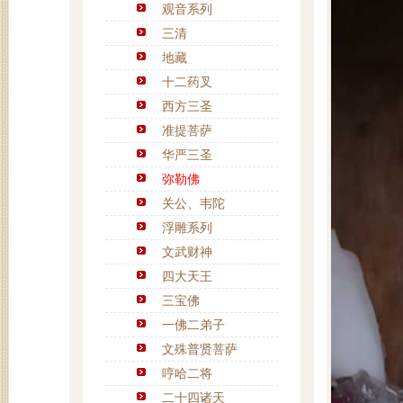
观音系列
三清
地藏
十二药叉
西方三圣
准提菩萨
华严三圣
弥勒佛
关公、韦陀
浮雕系列
文武财神
四大天王
三宝佛
一佛二弟子
文殊普贤菩萨
哼哈二将
二十四诸天