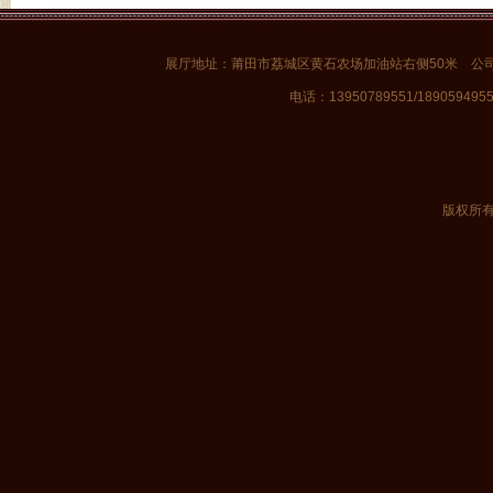
展厅地址：莆田市荔城区黄石农场加油站右侧50米 公
电话：13950789551/1890594955
版权所